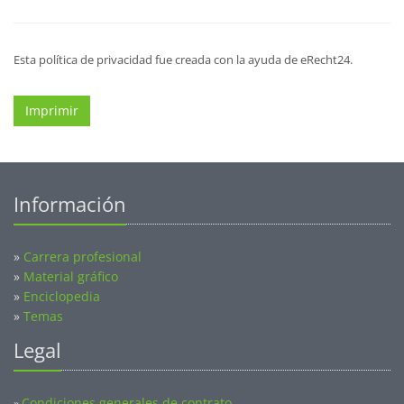
Esta política de privacidad fue creada con la ayuda de eRecht24.
Imprimir
Información
»
Carrera profesional
»
Material gráfico
»
Enciclopedia
»
Temas
Legal
Condiciones generales de contrato
»