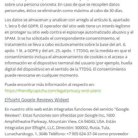
sobre una persona concreta. En caso de que se recopilen datos
personales, éstos se eliminarán como máximo al cabo de 30 días.
Los datos se almacenan y analizan con arreglo al artículo 6, apartado
1, letra f) del GDPR. El operador del sitio web tiene un interés legítimo
en proteger su sitio web contra el espionaje automatizado abusivo y el
SPAM. Si se ha solicitado el correspondiente consentimiento, el
tratamiento se lleva a cabo exclusivamente sobre la base del art. 6,
apdo. 1 lit. a GDPR y del art. 25, apdo. 1 TTDSG, en la medida en que el
consentimiento incluya el almacenamiento de cookies o el acceso a
información en el dispositivo terminal del usuario (por ejemplo, huella
digital del dispositivo) en el sentido de la TTDSG. El consentimiento
puede revocarse en cualquier momento.
Puede encontrar más información al respecto en:
https://friendlycaptcha.com/legal/privacy-end-users/
Elfsight Google Reviews Widget
En nuestro sitio web están integradas funciones del servicio "Google
Reviews". Estas funciones son ofrecidas por Google Inc, 1600
Amphitheatre Parkway, Mountain View, CA 94043, USA. Están
integradas por Elfsight, LLC, Dirección: 300002, Rusia, Tula,
Lunacharskogo, 1, 304b Teléfono: +7 905 624-37-34 como proveedor