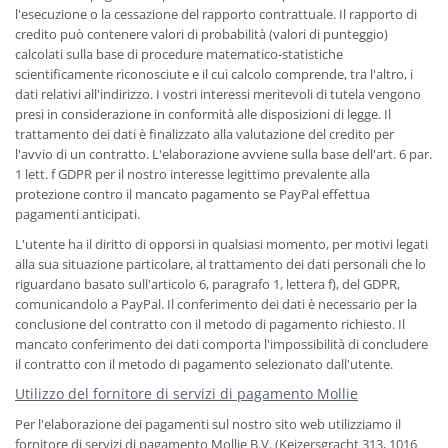
l'esecuzione o la cessazione del rapporto contrattuale. Il rapporto di
credito può contenere valori di probabilità (valori di punteggio)
calcolati sulla base di procedure matematico-statistiche
scientificamente riconosciute e il cui calcolo comprende, tra l'altro, i
dati relativi all'indirizzo. I vostri interessi meritevoli di tutela vengono
presi in considerazione in conformità alle disposizioni di legge. Il
trattamento dei dati è finalizzato alla valutazione del credito per
l'avvio di un contratto. L'elaborazione avviene sulla base dell'art. 6 par.
1 lett. f GDPR per il nostro interesse legittimo prevalente alla
protezione contro il mancato pagamento se PayPal effettua
pagamenti anticipati.
L'utente ha il diritto di opporsi in qualsiasi momento, per motivi legati
alla sua situazione particolare, al trattamento dei dati personali che lo
riguardano basato sull'articolo 6, paragrafo 1, lettera f), del GDPR,
comunicandolo a PayPal. Il conferimento dei dati è necessario per la
conclusione del contratto con il metodo di pagamento richiesto. Il
mancato conferimento dei dati comporta l'impossibilità di concludere
il contratto con il metodo di pagamento selezionato dall'utente.
Utilizzo del fornitore di servizi di pagamento Mollie
Per l'elaborazione dei pagamenti sul nostro sito web utilizziamo il
fornitore di servizi di pagamento Mollie B.V. (Keizersgracht 313, 1016