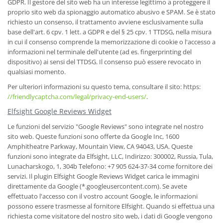
GDPR. Il gestore del sito web ha un interesse legittimo a proteggere il
proprio sito web da spionaggio automatico abusivo e SPAM. Se è stato
richiesto un consenso, il trattamento avviene esclusivamente sulla
base dell'art. 6 cpv. 1 lett. a GDPR e del § 25 cpv. 1 TTDSG, nella misura
in cui il consenso comprende la memorizzazione di cookie o l'accesso a
informazioni nel terminale dell'utente (ad es. fingerprinting del
dispositivo) ai sensi del TTDSG. Il consenso può essere revocato in
qualsiasi momento.
Per ulteriori informazioni su questo tema, consultare il sito: https:
//friendlycaptcha.com/legal/privacy-end-users/
.
Elfsight Google Reviews Widget
Le funzioni del servizio "Google Reviews" sono integrate nel nostro
sito web. Queste funzioni sono offerte da Google Inc, 1600
Amphitheatre Parkway, Mountain View, CA 94043, USA. Queste
funzioni sono integrate da Elfsight, LLC, Indirizzo: 300002, Russia, Tula,
Lunacharskogo, 1, 304b Telefono: +7 905 624-37-34 come fornitore dei
servizi. Il plugin Elfsight Google Reviews Widget carica le immagini
direttamente da Google (*.googleusercontent.com). Se avete
effettuato l'accesso con il vostro account Google, le informazioni
possono essere trasmesse al fornitore Elfsight. Quando si effettua una
richiesta come visitatore del nostro sito web, i dati di Google vengono