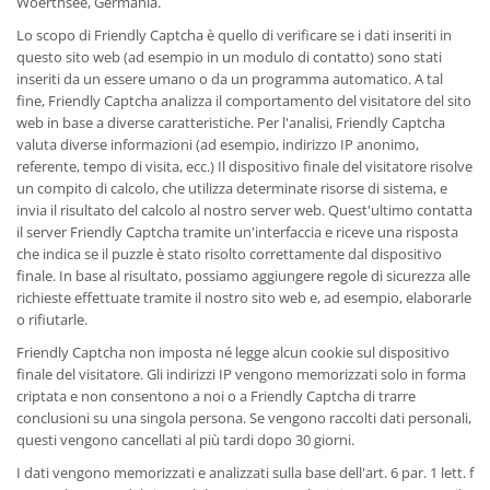
Woerthsee, Germania.
Lo scopo di Friendly Captcha è quello di verificare se i dati inseriti in
questo sito web (ad esempio in un modulo di contatto) sono stati
inseriti da un essere umano o da un programma automatico. A tal
fine, Friendly Captcha analizza il comportamento del visitatore del sito
web in base a diverse caratteristiche. Per l'analisi, Friendly Captcha
valuta diverse informazioni (ad esempio, indirizzo IP anonimo,
referente, tempo di visita, ecc.) Il dispositivo finale del visitatore risolve
un compito di calcolo, che utilizza determinate risorse di sistema, e
invia il risultato del calcolo al nostro server web. Quest'ultimo contatta
il server Friendly Captcha tramite un'interfaccia e riceve una risposta
che indica se il puzzle è stato risolto correttamente dal dispositivo
finale. In base al risultato, possiamo aggiungere regole di sicurezza alle
richieste effettuate tramite il nostro sito web e, ad esempio, elaborarle
o rifiutarle.
Friendly Captcha non imposta né legge alcun cookie sul dispositivo
finale del visitatore. Gli indirizzi IP vengono memorizzati solo in forma
criptata e non consentono a noi o a Friendly Captcha di trarre
conclusioni su una singola persona. Se vengono raccolti dati personali,
questi vengono cancellati al più tardi dopo 30 giorni.
I dati vengono memorizzati e analizzati sulla base dell'art. 6 par. 1 lett. f