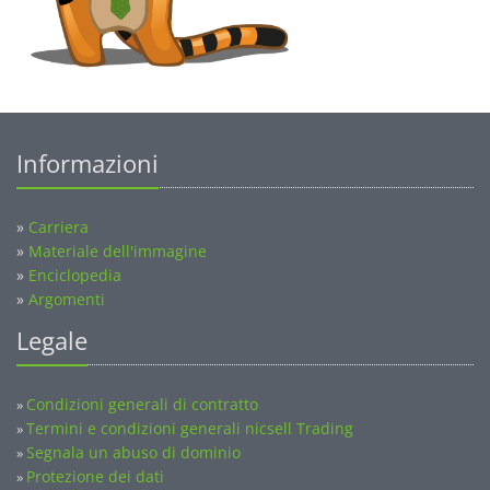
Informazioni
»
Carriera
»
Materiale dell'immagine
»
Enciclopedia
»
Argomenti
Legale
Condizioni generali di contratto
»
Termini e condizioni generali nicsell Trading
»
Segnala un abuso di dominio
»
Protezione dei dati
»